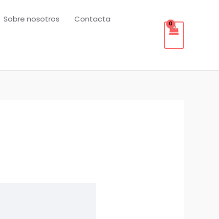
Sobre nosotros
Contacta