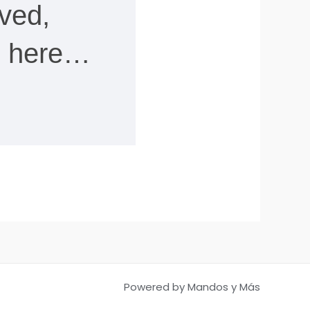
ved,
ee here…
Powered by Mandos y Más