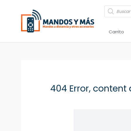
Ir
Búsqueda
al
de
productos
contenido
Carrito
404 Error, content