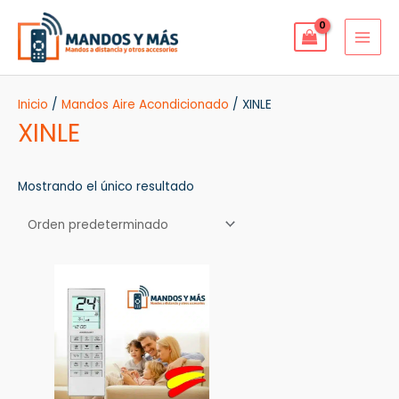
Ir
MAI
al
MEN
contenido
Inicio
/
Mandos Aire Acondicionado
/ XINLE
XINLE
Mostrando el único resultado