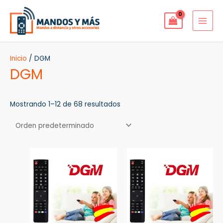
Ir
MAI
al
MEN
contenido
Inicio
/ DGM
DGM
Mostrando 1–12 de 68 resultados