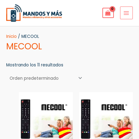
Ir
MAI
al
MEN
contenido
Inicio
/ MECOOL
MECOOL
Mostrando los 11 resultados