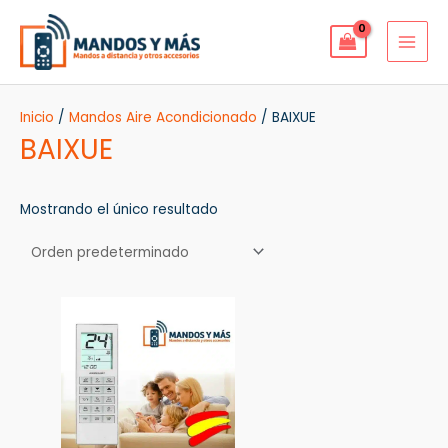
Ir
MAI
al
MEN
contenido
Inicio
/
Mandos Aire Acondicionado
/ BAIXUE
BAIXUE
Mostrando el único resultado