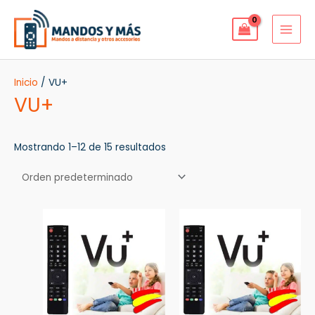
Ir
MAI
al
MEN
contenido
Inicio
/ VU+
VU+
Mostrando 1–12 de 15 resultados