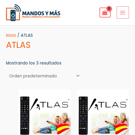
Ir
MAI
al
MEN
contenido
Inicio
/ ATLAS
ATLAS
Mostrando los 3 resultados