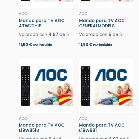
AOC
AOC
Mando para TV AOC
Mando para TV AOC
ATW22-1E
GENERALMODELS
Valorado con
4.97
de 5
Valorado con
5
de 5
11,50
€
11,50
€
IVA incluido
IVA incluido
AOC
AOC
Mando para TV AOC
Mando para TV AOC
L19W851B
L19W981