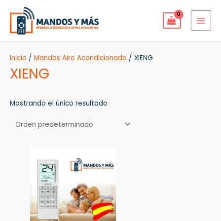
Ir
MAI
al
MEN
contenido
Inicio
/
Mandos Aire Acondicionado
/ XIENG
XIENG
Mostrando el único resultado