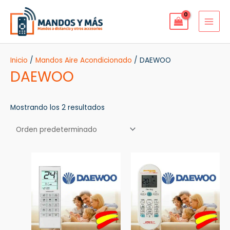
Ir
MAI
al
MEN
contenido
Inicio
/
Mandos Aire Acondicionado
/ DAEWOO
DAEWOO
Mostrando los 2 resultados