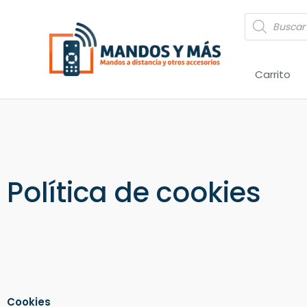
Ir
Búsqueda
al
de
productos
contenido
Carrito
Política de cookies
Cookies