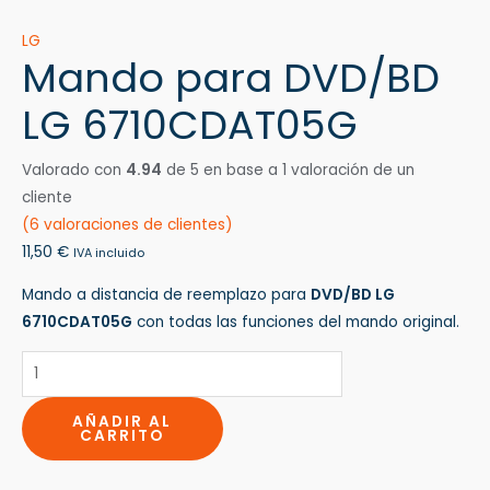
LG
Mando para DVD/BD
LG 6710CDAT05G
Valorado con
4.94
de 5 en base a
1
valoración de un
cliente
(
6
valoraciones de clientes)
11,50
€
IVA incluido
Mando a distancia de reemplazo para
DVD/BD LG
6710CDAT05G
con todas las funciones del mando original.
AÑADIR AL
CARRITO