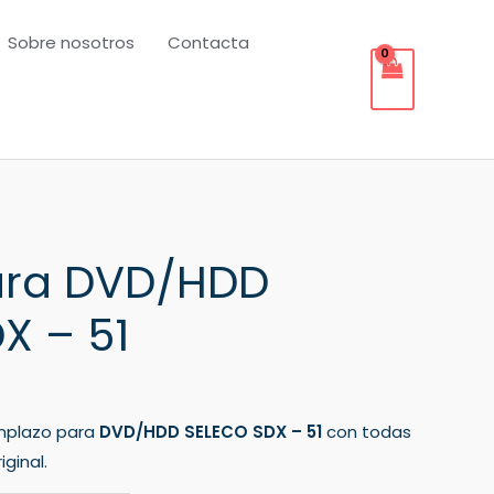
Sobre nosotros
Contacta
ra DVD/HDD
X – 51
mplazo para
DVD/HDD SELECO SDX – 51
con todas
ginal.