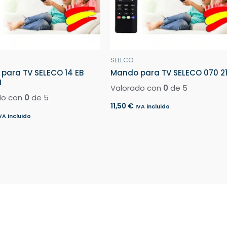
SELECO
para TV SELECO 14 EB
Mando para TV SELECO 070 2
N
Valorado con
0
de 5
do con
0
de 5
11,50
€
IVA incluido
VA incluido