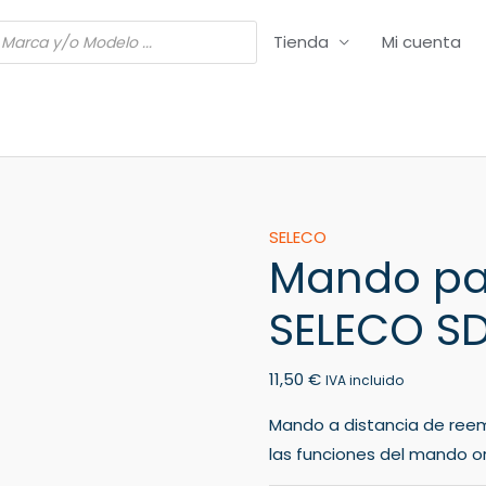
Tienda
Mi cuenta
Mando
SELECO
Mando pa
para
DVD/HDD
SELECO SD
SELECO
SDX
11,50
€
-
IVA incluido
51
Mando a distancia de ree
cantidad
las funciones del mando ori