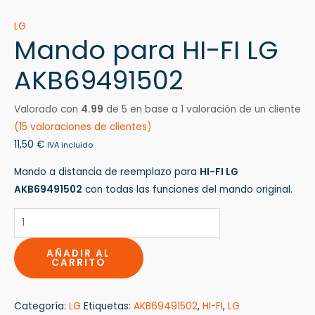
LG
Mando para HI-FI LG
AKB69491502
Valorado con
4.99
de 5 en base a
1
valoración de un cliente
(
15
valoraciones de clientes)
11,50
€
IVA incluido
Mando a distancia de reemplazo para
HI-FI LG
AKB69491502
con todas las funciones del mando original.
AÑADIR AL
CARRITO
Categoría:
LG
Etiquetas:
AKB69491502
,
HI-FI
,
LG