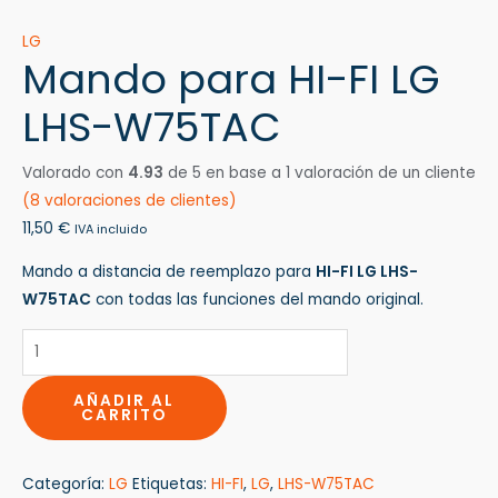
LG
Mando para HI-FI LG
LHS-W75TAC
Valorado con
4.93
de 5 en base a
1
valoración de un cliente
(
8
valoraciones de clientes)
11,50
€
IVA incluido
Mando a distancia de reemplazo para
HI-FI LG LHS-
W75TAC
con todas las funciones del mando original.
AÑADIR AL
CARRITO
Categoría:
LG
Etiquetas:
HI-FI
,
LG
,
LHS-W75TAC