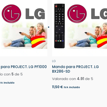
LG
para PROJECT. LG PF1000
Mando para PROJECT. LG
BX286-SD
do con
5
de 5
Valorado con
4.91
de 5
VA incluido
11,50
€
IVA incluido