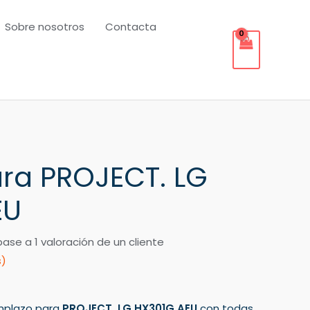
Sobre nosotros
Contacta
ra PROJECT. LG
EU
base a
1
valoración de un cliente
s)
mplazo para
PROJECT. LG HX301G AEU
con todas