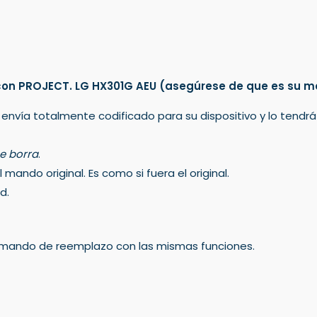
con PROJECT. LG HX301G AEU
(asegúrese de que es su m
 envía totalmente codificado para su dispositivo y lo tendr
e borra
.
mando original. Es como si fuera el original.
d.
un mando de reemplazo con las mismas funciones.