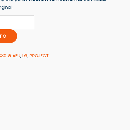
ginal.
ITO
X301G AEU
,
LG
,
PROJECT.