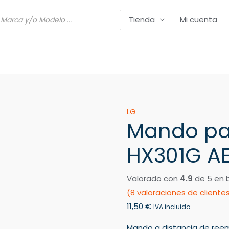
Tienda
Mi cuenta
Mando
LG
Mando pa
para
PROJECT.
HX301G A
LG
HX301G
Valorado con
4.9
de 5 en 
AEU
(
8
valoraciones de cliente
cantidad
11,50
€
IVA incluido
Mando a distancia de ree