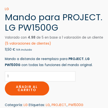
LG
Mando para PROJECT.
LG PW1500G
Valorado con
4.98
de 5 en base a
1
valoración de un cliente
(
5
valoraciones de clientes)
11,50
€
IVA incluido
Mando a distancia de reemplazo para
PROJECT. LG
PW1500G
con todas las funciones del mando original.
AÑADIR AL
CARRITO
Categoría:
LG
Etiquetas:
LG
,
PROJECT.
,
PW1500G