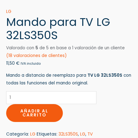
LG
Mando para TV LG
32LS350S
Valorado con
5
de 5 en base a
1
valoración de un cliente
(
18
valoraciones de clientes)
11,50
€
IVA incluido
Mando a distancia de reemplazo para
TV LG 32LS350S
con
todas las funciones del mando original.
AÑADIR AL
CARRITO
Categoría:
LG
Etiquetas:
32LS350S
,
LG
,
TV