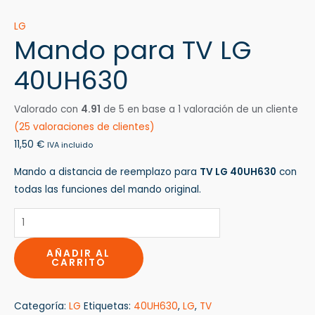
LG
Mando para TV LG
40UH630
Valorado con
4.91
de 5 en base a
1
valoración de un cliente
(
25
valoraciones de clientes)
11,50
€
IVA incluido
Mando a distancia de reemplazo para
TV LG 40UH630
con
todas las funciones del mando original.
AÑADIR AL
CARRITO
Categoría:
LG
Etiquetas:
40UH630
,
LG
,
TV