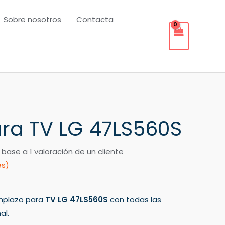
Sobre nosotros
Contacta
ra TV LG 47LS560S
 base a
1
valoración de un cliente
es)
mplazo para
TV LG 47LS560S
con todas las
al.