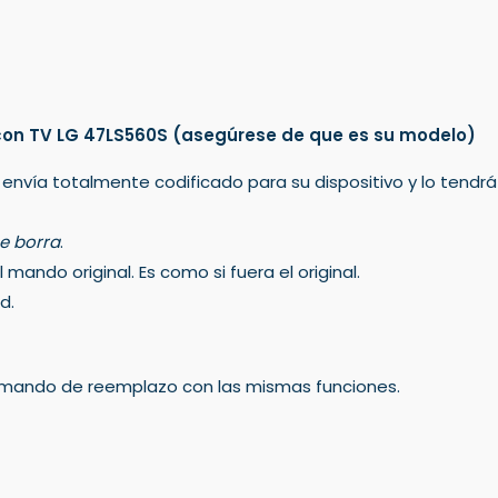
con TV LG 47LS560S
(asegúrese de que es su modelo)
 envía totalmente codificado para su dispositivo y lo tendr
e borra
.
mando original. Es como si fuera el original.
d.
un mando de reemplazo con las mismas funciones.