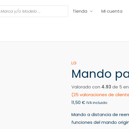
Tienda
Mi cuenta
Mando
LG
Mando pa
para
TV
LG
Valorado con
4.93
de 5 en
47LS560S
(
25
valoraciones de client
cantidad
11,50
€
IVA incluido
Mando a distancia de ree
funciones del mando origin