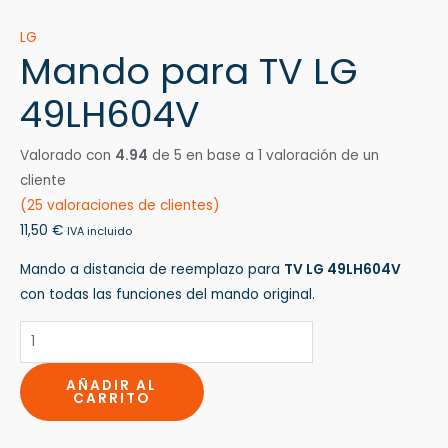
LG
Mando para TV LG
49LH604V
Valorado con
4.94
de 5 en base a
1
valoración de un
cliente
(
25
valoraciones de clientes)
11,50
€
IVA incluido
Mando a distancia de reemplazo para
TV LG 49LH604V
con todas las funciones del mando original.
AÑADIR AL
CARRITO