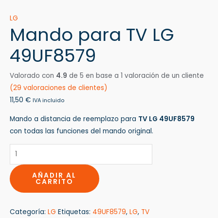
LG
Mando para TV LG
49UF8579
Valorado con
4.9
de 5 en base a
1
valoración de un cliente
(
29
valoraciones de clientes)
11,50
€
IVA incluido
Mando a distancia de reemplazo para
TV LG 49UF8579
con todas las funciones del mando original.
AÑADIR AL
CARRITO
Categoría:
LG
Etiquetas:
49UF8579
,
LG
,
TV