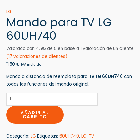
LG
Mando para TV LG
60UH740
Valorado con
4.95
de 5 en base a
1
valoración de un cliente
(
17
valoraciones de clientes)
11,50
€
IVA incluido
Mando a distancia de reemplazo para
TV LG 60UH740
con
todas las funciones del mando original.
AÑADIR AL
CARRITO
Categoría:
LG
Etiquetas:
60UH740
,
LG
,
TV