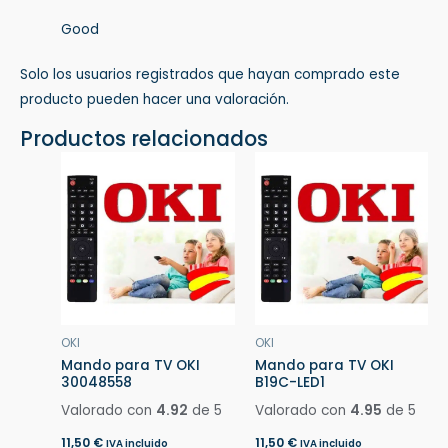
Good
Solo los usuarios registrados que hayan comprado este
producto pueden hacer una valoración.
Productos relacionados
OKI
OKI
Mando para TV OKI
Mando para TV OKI
30048558
B19C-LED1
Valorado con
4.92
de 5
Valorado con
4.95
de 5
11,50
€
11,50
€
IVA incluido
IVA incluido