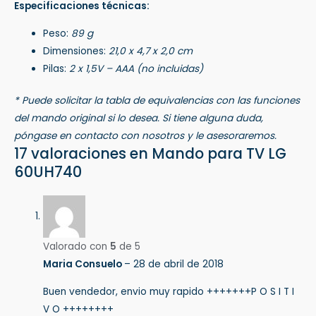
Especificaciones técnicas:
Peso:
89 g
Dimensiones:
21,0 x 4,7 x 2,0 cm
Pilas:
2 x 1,5V – AAA (no incluidas)
* Puede solicitar la tabla de equivalencias con las funciones
del mando original si lo desea. Si tiene alguna duda,
póngase en contacto con nosotros y le asesoraremos.
17 valoraciones en
Mando para TV LG
60UH740
Valorado con
5
de 5
Maria Consuelo
–
28 de abril de 2018
Buen vendedor, envio muy rapido +++++++P O S I T I
V O ++++++++