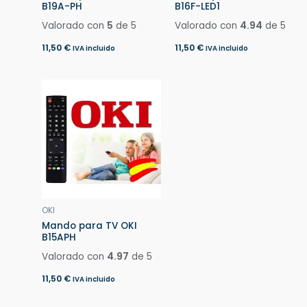
B19A-PH
B16F-LED1
Valorado con
5
de 5
Valorado con
4.94
de 5
11,50
€
11,50
€
IVA incluido
IVA incluido
OKI
Mando para TV OKI
B15APH
Valorado con
4.97
de 5
11,50
€
IVA incluido