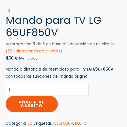
LG
Mando para TV LG
65UF850V
Valorado con
5
de 5 en base a
1
valoración de un cliente
(
22
valoraciones de clientes)
11,50
€
IVA incluido
Mando a distancia de reemplazo para
TV LG 65UF850V
con todas las funciones del mando original.
AÑADIR AL
CARRITO
Categoría:
LG
Etiquetas:
65UF850V
,
LG
,
TV