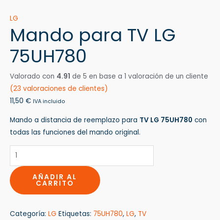
LG
Mando para TV LG
75UH780
Valorado con
4.91
de 5 en base a
1
valoración de un cliente
(
23
valoraciones de clientes)
11,50
€
IVA incluido
Mando a distancia de reemplazo para
TV LG 75UH780
con
todas las funciones del mando original.
AÑADIR AL
CARRITO
Categoría:
LG
Etiquetas:
75UH780
,
LG
,
TV