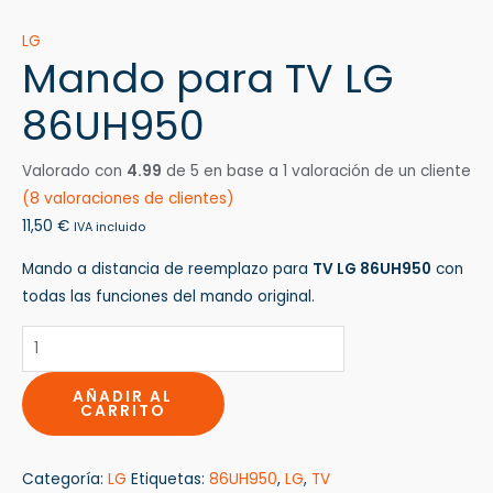
LG
Mando para TV LG
86UH950
Valorado con
4.99
de 5 en base a
1
valoración de un cliente
(
8
valoraciones de clientes)
11,50
€
IVA incluido
Mando a distancia de reemplazo para
TV LG 86UH950
con
todas las funciones del mando original.
AÑADIR AL
CARRITO
Categoría:
LG
Etiquetas:
86UH950
,
LG
,
TV