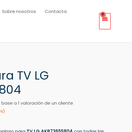
Sobre nosotros
Contacta
ra TV LG
804
n base a
1
valoración de un cliente
es)
mplazo para
TV LG AKB73655804
con todas las