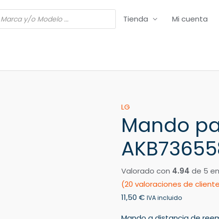
Tienda
Mi cuenta
Mando
LG
Mando pa
para
TV
AKB73655
LG
AKB73655804
Valorado con
4.94
de 5 e
cantidad
(
20
valoraciones de client
11,50
€
IVA incluido
Mando a distancia de ree