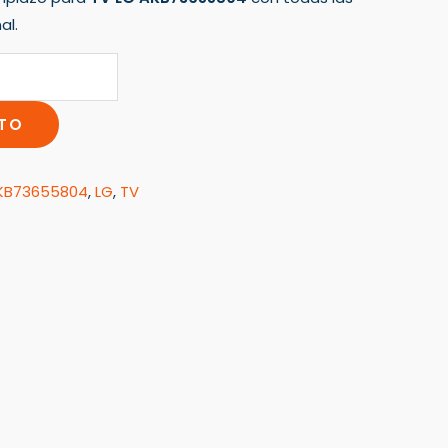
al.
ITO
KB73655804
,
LG
,
TV