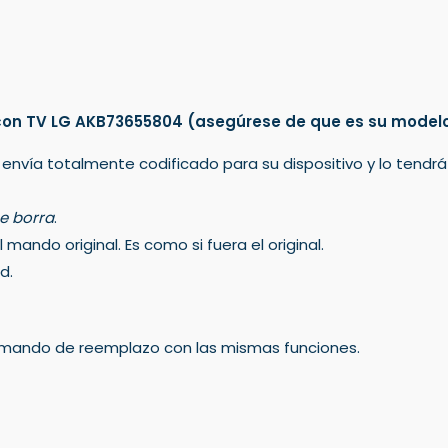
con TV LG AKB73655804
(asegúrese de que es su model
 envía totalmente codificado para su dispositivo y lo tendr
e borra
.
mando original. Es como si fuera el original.
d.
un mando de reemplazo con las mismas funciones.