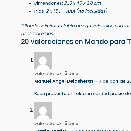
Dimensiones:
21,0 x 4,7 x 2,0 cm
Pilas:
2 x 1,5V – AAA (no incluidas)
* Puede solicitar la tabla de equivalencias con la
asesoraremos.
20 valoraciones en
Mando para 
Valorado con
5
de 5
Manuel Angel Delasheras
–
7 de abril de 2
Buen producto en relación calidad precio 
Valorado con
5
de 5