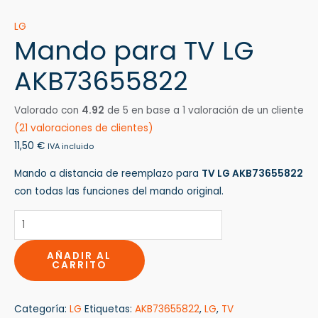
LG
Mando para TV LG
AKB73655822
Valorado con
4.92
de 5 en base a
1
valoración de un cliente
(
21
valoraciones de clientes)
11,50
€
IVA incluido
Mando a distancia de reemplazo para
TV LG AKB73655822
con todas las funciones del mando original.
AÑADIR AL
CARRITO
Categoría:
LG
Etiquetas:
AKB73655822
,
LG
,
TV