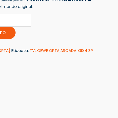
l mando original.
ITO
OPTA]
Etiqueta:
TV,LOEWE OPTA,ARCADA 8684 ZP