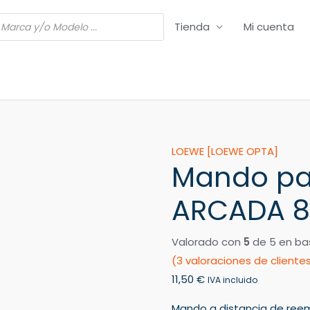
Tienda
Mi cuenta
Mando
LOEWE [LOEWE OPTA]
Mando pa
para
TV
ARCADA 8
LOEWE
OPTA
Valorado con
5
de 5 en ba
ARCADA
(
3
valoraciones de cliente
8684
11,50
€
ZP
IVA incluido
cantidad
Mando a distancia de ree