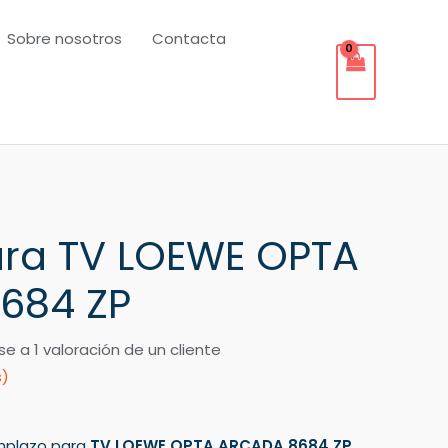
Sobre nosotros
Contacta
ra TV LOEWE OPTA
684 ZP
se a
1
valoración de un cliente
s)
mplazo para
TV LOEWE OPTA ARCADA 8684 ZP