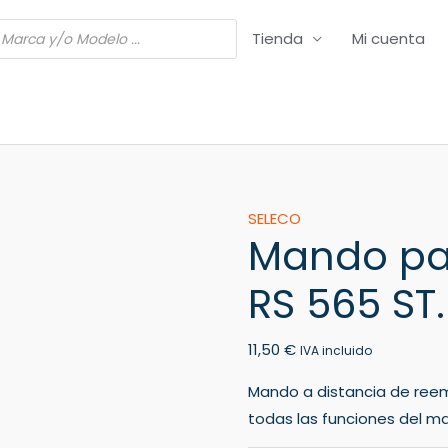
Tienda
Mi cuenta
Mando
SELECO
Mando pa
para
TV
RS 565 ST
SELECO
28
11,50
€
RS
IVA incluido
565
Mando a distancia de ree
ST.
todas las funciones del ma
MEGA