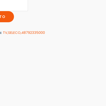
ITO
a:
TV,SELECO,48792335000