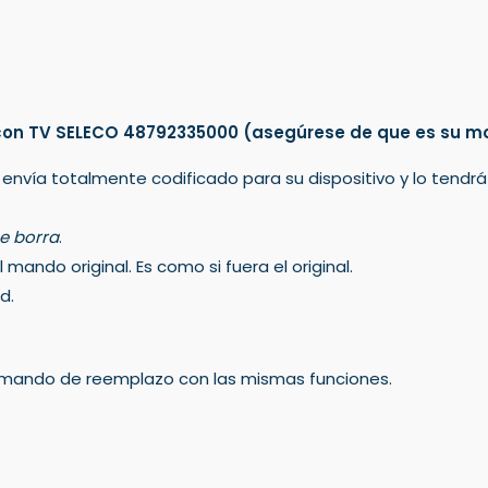
con TV SELECO 48792335000
(asegúrese de que es su m
 envía totalmente codificado para su dispositivo y lo tendr
e borra
.
mando original. Es como si fuera el original.
d.
un mando de reemplazo con las mismas funciones.