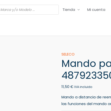
Tienda
Mi cuenta
Mando
SELECO
Mando pa
para
TV
48792335
SELECO
48792335000
11,50
€
cantidad
IVA incluido
Mando a distancia de ree
las funciones del mando ori