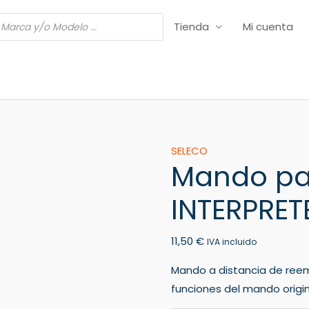
Tienda
Mi cuenta
Mando
SELECO
Mando pa
para
TV
INTERPRET
SELECO
INTERPRETE
11,50
€
cantidad
IVA incluido
Mando a distancia de ree
funciones del mando origin