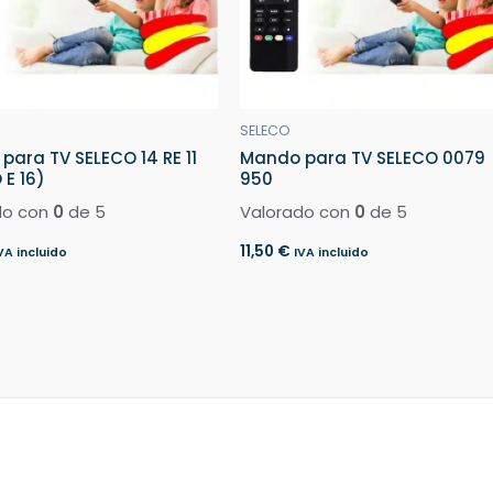
SELECO
para TV SELECO 14 RE 11
Mando para TV SELECO 0079
 E 16)
950
do con
0
de 5
Valorado con
0
de 5
11,50
€
VA incluido
IVA incluido