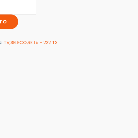
ITO
a:
TV,SELECO,RE 15 - 222 TX