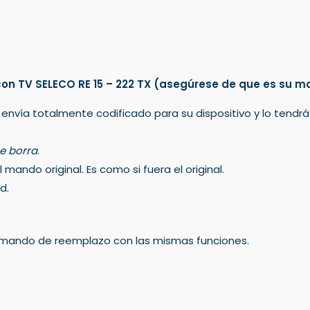
n TV SELECO RE 15 – 222 TX
(asegúrese de que es su m
 envía totalmente codificado para su dispositivo y lo tendr
e borra
.
mando original. Es como si fuera el original.
d.
un mando de reemplazo con las mismas funciones.