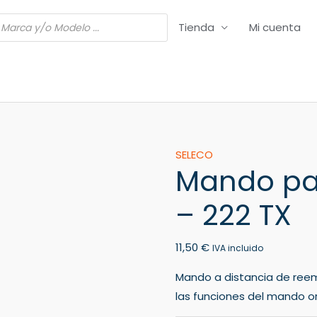
Tienda
Mi cuenta
Mando
SELECO
Mando par
para
TV
– 222 TX
SELECO
RE
11,50
€
15
IVA incluido
-
Mando a distancia de ree
222
las funciones del mando ori
TX