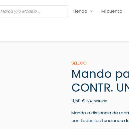
Tienda
Mi cuenta
Mando
SELECO
Mando pa
para
TV
CONTR. UNI
SELECO
REM.
11,50
€
CONTR.
IVA incluido
UNIT
Mando a distancia de ree
SF
con todas las funciones de
1