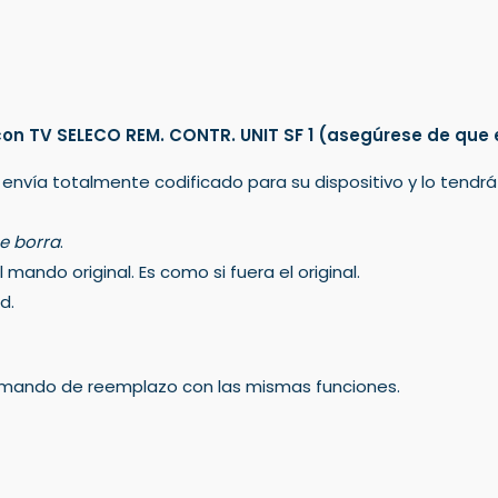
n TV SELECO REM. CONTR. UNIT SF 1
(asegúrese de que 
 envía totalmente codificado para su dispositivo y lo tendr
e borra
.
mando original. Es como si fuera el original.
d.
un mando de reemplazo con las mismas funciones.