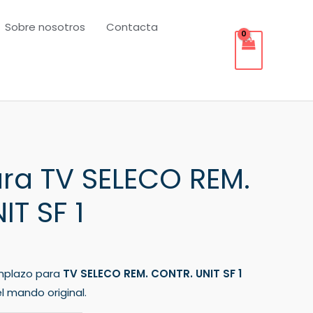
Sobre nosotros
Contacta
ra TV SELECO REM.
T SF 1
mplazo para
TV SELECO REM. CONTR. UNIT SF 1
l mando original.