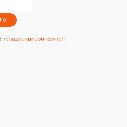
ITO
a:
TV,SELECO,REM.CONTR.UNITSF1