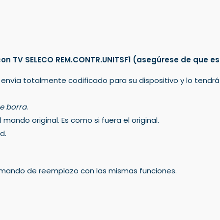
con TV SELECO REM.CONTR.UNITSF1
(asegúrese de que es
 envía totalmente codificado para su dispositivo y lo tendr
e borra
.
mando original. Es como si fuera el original.
d.
un mando de reemplazo con las mismas funciones.