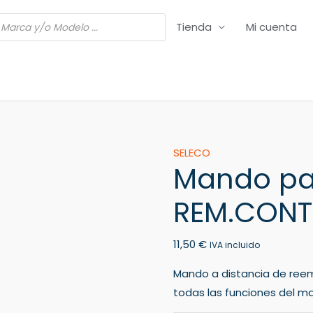
Tienda
Mi cuenta
Mando
SELECO
Mando pa
para
TV
REM.CONTR
SELECO
REM.CONTR.UNITSF1
11,50
€
cantidad
IVA incluido
Mando a distancia de ree
todas las funciones del ma