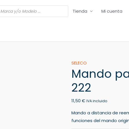
Tienda
Mi cuenta
Mando
SELECO
Mando par
para
TV
222
SELECO
S
11,50
€
10
IVA incluido
E
Mando a distancia de ree
222
funciones del mando origin
cantidad