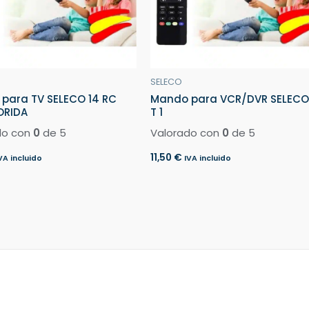
SELECO
para TV SELECO 14 RC
Mando para VCR/DVR SELECO 
ORIDA
T 1
do con
0
de 5
Valorado con
0
de 5
11,50
€
VA incluido
IVA incluido