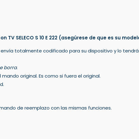
n TV SELECO S 10 E 222
(asegúrese de que es su model
 envía totalmente codificado para su dispositivo y lo tendr
e borra
.
mando original. Es como si fuera el original.
d.
un mando de reemplazo con las mismas funciones.