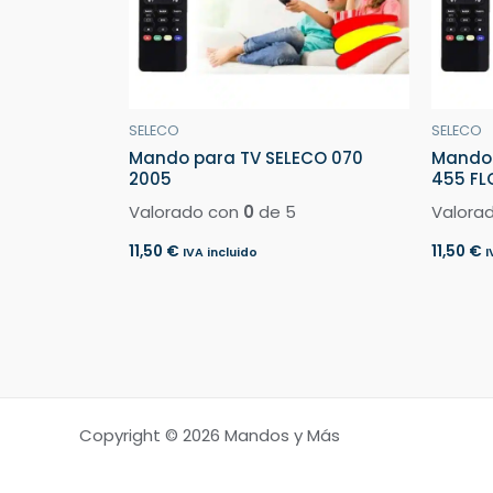
SELECO
SELECO
Mando para TV SELECO 070
Mando 
2005
455 FL
Valorado con
0
de 5
Valora
11,50
€
11,50
€
IVA incluido
I
Copyright © 2026 Mandos y Más