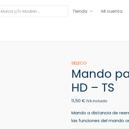
Tienda
Mi cuenta
Mando
SELECO
Mando par
para
TV
HD – TS
SELECO
SE
11,50
€
32
IVA incluido
HD
Mando a distancia de ree
-
las funciones del mando ori
TS