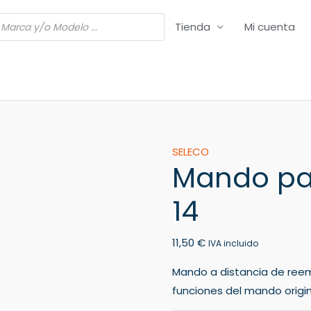
Tienda
Mi cuenta
Mando
SELECO
Mando pa
para
TV
14
SELECO
TVC
11,50
€
14
IVA incluido
cantidad
Mando a distancia de ree
funciones del mando origin