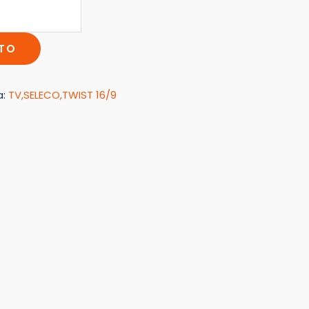
ITO
a:
TV,SELECO,TWIST 16/9