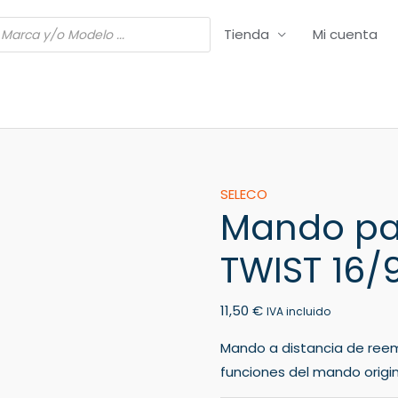
Tienda
Mi cuenta
Mando
SELECO
Mando pa
para
TV
TWIST 16/
SELECO
TWIST
11,50
€
16/9
IVA incluido
cantidad
Mando a distancia de ree
funciones del mando origin