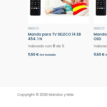
SELECO
SELECO
Mando para TV SELECO 14 EB
Mando 
454. 1 N
OSD
Valorado con
0
de 5
Valora
11,50
€
11,50
€
IVA incluido
I
Copyright © 2026 Mandos y Más