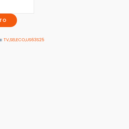
ITO
a:
TV,SELECO,US63S25