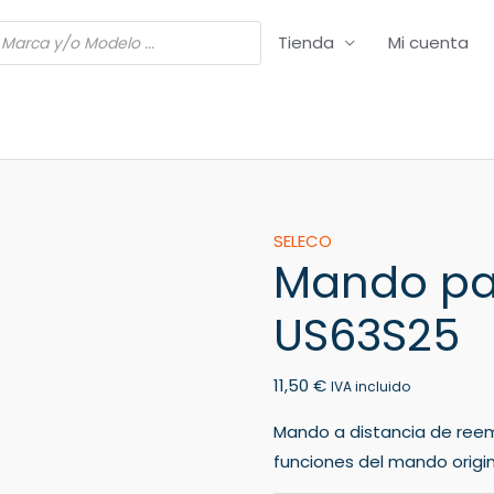
Tienda
Mi cuenta
Mando
SELECO
Mando pa
para
TV
US63S25
SELECO
US63S25
11,50
€
cantidad
IVA incluido
Mando a distancia de ree
funciones del mando origin