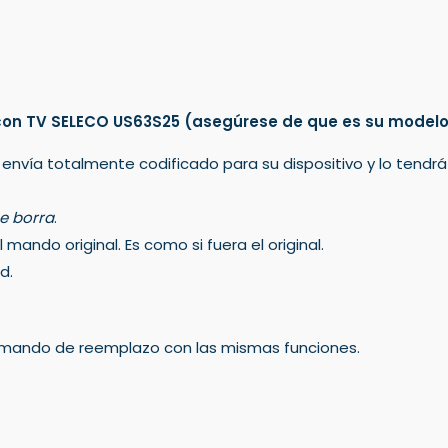
con TV SELECO US63S25
(asegúrese de que es su model
 envía totalmente codificado para su dispositivo y lo tendr
e borra
.
mando original. Es como si fuera el original.
d.
un mando de reemplazo con las mismas funciones.