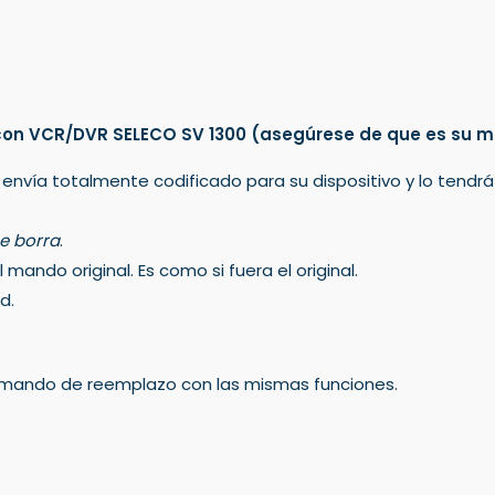
con VCR/DVR SELECO SV 1300
(asegúrese de que es su m
 envía totalmente codificado para su dispositivo y lo tendr
e borra
.
mando original. Es como si fuera el original.
d.
un mando de reemplazo con las mismas funciones.