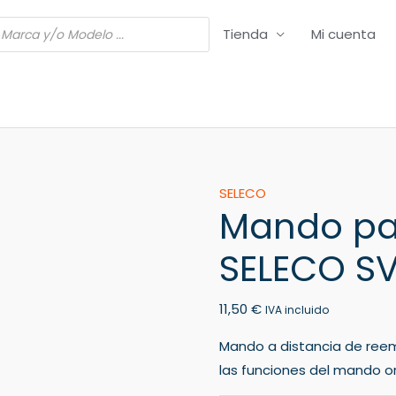
Tienda
Mi cuenta
Mando
SELECO
Mando pa
para
VCR/DVR
SELECO SV
SELECO
SV
11,50
€
1300
IVA incluido
cantidad
Mando a distancia de ree
las funciones del mando ori