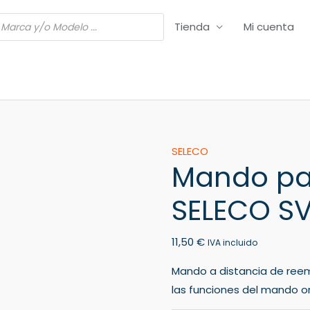
Tienda
Mi cuenta
Mando
SELECO
Mando pa
para
VCR/DVR
SELECO SV
SELECO
SV
11,50
€
561
IVA incluido
cantidad
Mando a distancia de ree
las funciones del mando ori