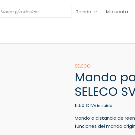
Tienda
Mi cuenta
Mando
SELECO
Mando pa
para
VCR/DVR
SELECO S
SELECO
SV56
11,50
€
cantidad
IVA incluido
Mando a distancia de ree
funciones del mando origin