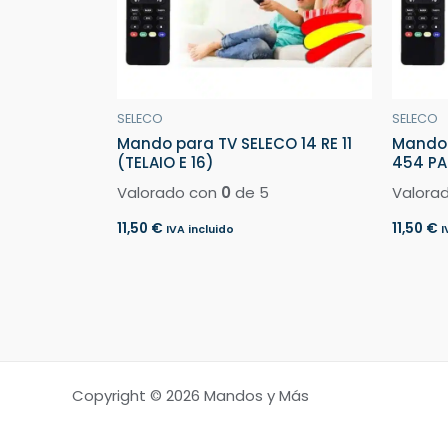
SELECO
SELECO
Mando para TV SELECO 14 RE 11
Mando 
(TELAIO E 16)
454 P
Valorado con
0
de 5
Valora
11,50
€
11,50
€
IVA incluido
I
Copyright © 2026 Mandos y Más