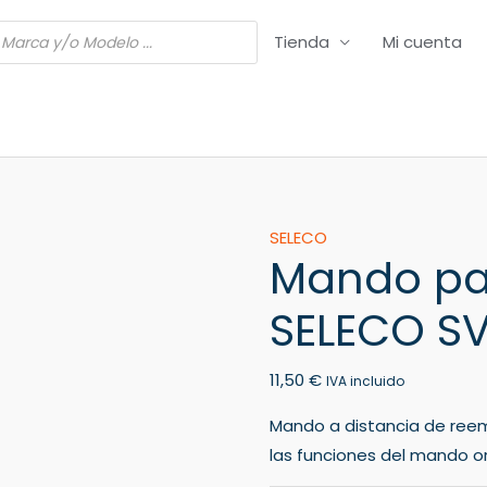
Tienda
Mi cuenta
Mando
SELECO
Mando pa
para
VCR/DVR
SELECO S
SELECO
SV850
11,50
€
cantidad
IVA incluido
Mando a distancia de ree
las funciones del mando ori