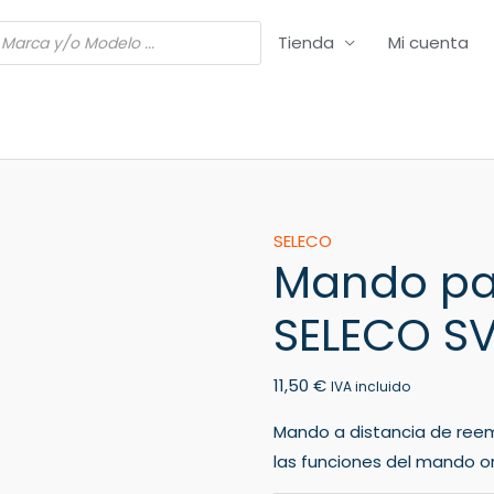
Tienda
Mi cuenta
Mando
SELECO
Mando pa
para
VCR/DVR
SELECO S
SELECO
SV960
11,50
€
cantidad
IVA incluido
Mando a distancia de ree
las funciones del mando ori