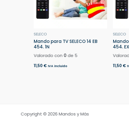
SELECO
SELECO
Mando para TV SELECO 14 EB
Mando 
454. 1N
454. E
Valorado con
0
de 5
Valora
11,50
€
11,50
€
IVA incluido
I
Copyright © 2026 Mandos y Más